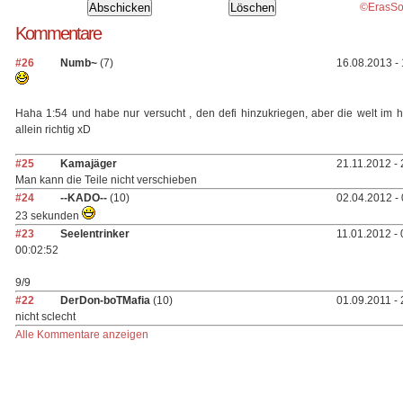
©ErasSo
Kommentare
#26
Numb~
(7)
16.08.2013 -
Haha 1:54 und habe nur versucht , den defi hinzukriegen, aber die welt im 
allein richtig xD
#25
Kamajäger
21.11.2012 - 
Man kann die Teile nicht verschieben
#24
--KADO--
(10)
02.04.2012 -
23 sekunden
#23
Seelentrinker
11.01.2012 - 
00:02:52
9/9
#22
DerDon-boTMafia
(10)
01.09.2011 - 
nicht sclecht
Alle Kommentare anzeigen