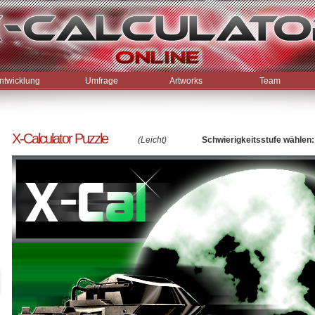
ntwicklung
Umfrage
Artworks
Team
X-Calculator Puzzle
(Leicht)
Schwierigkeitsstufe wählen: