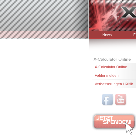
News
E
X-Calculator Online
X-Calculator Online
Fehler melden
Verbesserungen / Kritik