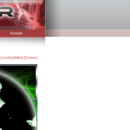
Kontakt
[Leicht]
[Mittel]
[Schwer]