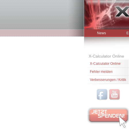
News
E
X-Calculator Online
X-Calculator Online
Fehler melden
Verbesserungen / Kritik