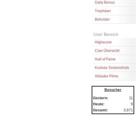
Daily Bonus
Trophäen
Beholder
User Bereich
Highscore
Clan Übersicht
Hall of Fame
Kuriose Screenshots
Xblaster Filme
Besucher
Gestern:
11
Heute:
9
Gesamt:
3.871