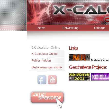
News
Entwicklung
Umfrage
Links
X-Calculator Online
X-Calculator Online
Mafire Reco
Fehler melden
Gescheiterte Projekte:
Verbesserungen / Kritik