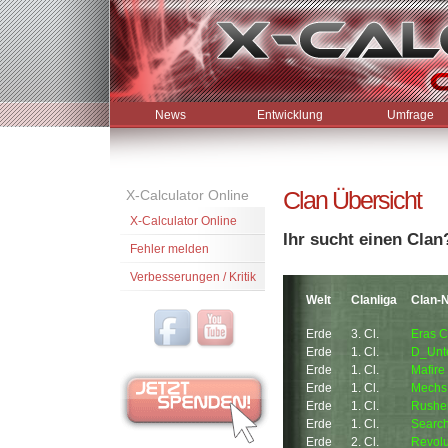
News
Entwicklung
Umfrage
Clan Übersicht
X-Calculator Online
X-Calculator Online
Ihr sucht einen Clan
Fehler melden
Verbesserungen / Kritik
Welt
Clanliga
Clan-
Erde
3. Cl.
Eras C
Erde
1. Cl.
D_Unt
Erde
1. Cl.
Mafire
Erde
1. Cl.
Mechs 
Erde
1. Cl.
Rushe
Erde
1. Cl.
Search
Erde
2. Cl.
Revolu