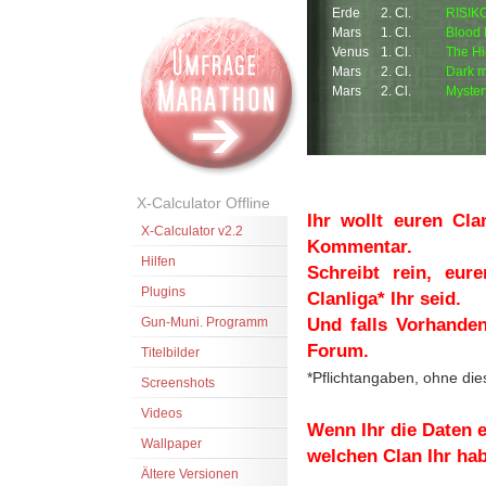
Erde
2. Cl.
RISIK
Mars
1. Cl.
Blood 
Venus
1. Cl.
The Hi
Mars
2. Cl.
Dark m
Mars
2. Cl.
Myster
X-Calculator Offline
Ihr wollt euren Cla
X-Calculator v2.2
Kommentar.
Hilfen
Schreibt rein, eur
Plugins
Clanliga* Ihr seid.
Und falls Vorhanden
Gun-Muni. Programm
Forum.
Titelbilder
*Pflichtangaben, ohne die
Screenshots
Videos
Wenn Ihr die Daten e
Wallpaper
welchen Clan Ihr ha
Ältere Versionen