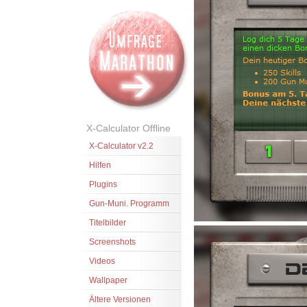
X-Calculator Offline
X-Calculator v2.2
Hilfen
Plugins
Gun-Muni. Programm
Titelbilder
Screenshots
Videos
Wallpaper
Ältere Versionen