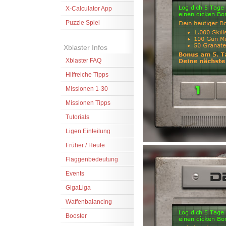
X-Calculator App
Puzzle Spiel
Xblaster Infos
Xblaster FAQ
Hilfreiche Tipps
Missionen 1-30
Missionen Tipps
Tutorials
Ligen Einteilung
Früher / Heute
Flaggenbedeutung
Events
GigaLiga
Waffenbalancing
Booster