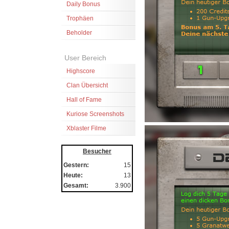
Daily Bonus
Trophäen
Beholder
User Bereich
Highscore
Clan Übersicht
Hall of Fame
Kuriose Screenshots
Xblaster Filme
Besucher
Gestern:
15
Heute:
13
Gesamt:
3.900