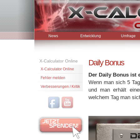
News
Entwicklung
Umfrage
Daily Bonus
X-Calculator Online
X-Calculator Online
Der Daily Bonus ist 
Fehler melden
Wenn man sich 5 Tage
Verbesserungen / Kritik
und man erhält ein
welchem Tag man sich